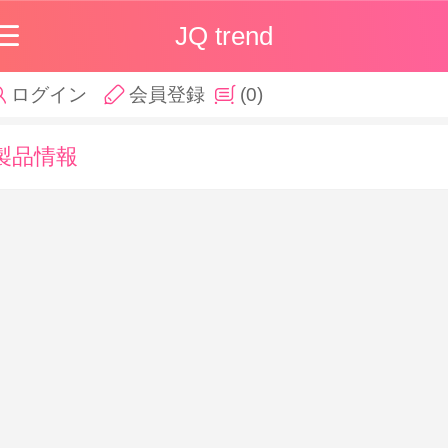
JQ trend
ログイン
会員登録
(0)
製品情報